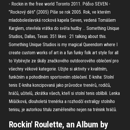
- Rockin in the free world Toronto 2011. Ράδιο SEVEN -
"Rockový děti" (2005) Píše se rok 2005. Rok, ve kterém
mladoboleslavská rocková kapela Seven, vedená Tomášem
Karglem, otevřela vrátka do světa hudby … Something Unique
Studios, Dallas, Texas. 351 likes · 21 talking about this.
Something Unique Studios is my magical Queendom where I
create custom works of art in a fun funky folk art style for all
to Vybírejte ze škály značkového outdoorového oblečení pro
všechny věkové kategorie. Užijte si aktivity v kvalitním,
funkčním a pohodlném sportovním oblečení. E-kniha: Stolní
tenis E-kniha koncipovaná jako průvodce trenérů, rodičů,
hráčů, učitelů, zkrátka všech, kteří si stolní tenis oblíbili. Lenka
Mišičková, dlouholetá trenérka a rozhodčí extraligy stolního
tenisu, je autorkou titulu zaměřeného nejen na trénink hráčů.
Rockin' Roulette, an Album by