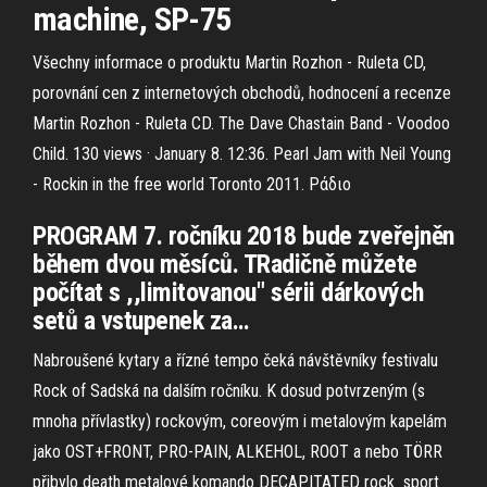
machine, SP-75
Všechny informace o produktu Martin Rozhon - Ruleta CD,
porovnání cen z internetových obchodů, hodnocení a recenze
Martin Rozhon - Ruleta CD. The Dave Chastain Band - Voodoo
Child. 130 views · January 8. 12:36. Pearl Jam with Neil Young
- Rockin in the free world Toronto 2011. Ράδιο
PROGRAM 7. ročníku 2018 bude zveřejněn
během dvou měsíců. TRadičně můžete
počítat s ,,limitovanou" sérii dárkových
setů a vstupenek za…
Nabroušené kytary a řízné tempo čeká návštěvníky festivalu
Rock of Sadská na dalším ročníku. K dosud potvrzeným (s
mnoha přívlastky) rockovým, coreovým i metalovým kapelám
jako OST+FRONT, PRO-PAIN, ALKEHOL, ROOT a nebo TÖRR
přibylo death metalové komando DECAPITATED rock_sport