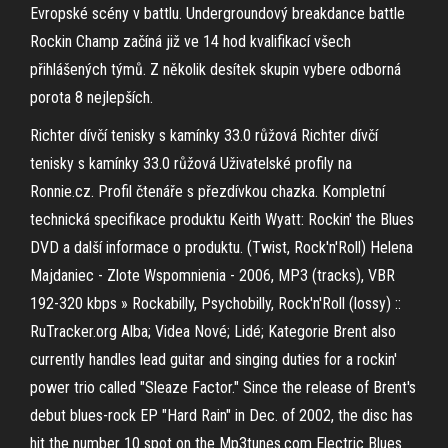
Evropské scény v battlu. Undergroundový breakdance battle
Rockin Champ začíná již ve 14 hod kvalifikací všech
přihlášených týmů. Z několik desítek skupin vybere odborná
porota 8 nejlepších.
Richter dívčí tenisky s kamínky 33.0 růžová Richter dívčí
tenisky s kamínky 33.0 růžová Uživatelské profily na
Ronnie.cz. Profil čtenáře s přezdívkou chazka. Kompletní
technická specifikace produktu Keith Wyatt: Rockin' the Blues
DVD a další informace o produktu. (Twist, Rock'n'Roll) Helena
Majdaniec - Zlote Wspomnienia - 2006, MP3 (tracks), VBR
192-320 kbps » Rockabilly, Psychobilly, Rock'n'Roll (lossy) ::
RuTracker.org Alba; Videa Nové; Lidé; Kategorie Brent also
currently handles lead guitar and singing duties for a rockin'
power trio called "Sleaze Factor." Since the release of Brent's
debut blues-rock EP "Hard Rain" in Dec. of 2002, the disc has
hit the number 10 spot on the Mp3tunes.com Electric Blues