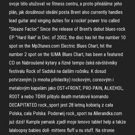
svoje tělo utužovat ve fitness centru, a proto přinášíme jeho
plán, jak dosáhnout ideální posta Brent also currently handles
lead guitar and singing duties for a rockin' power trio called
"Sleaze Factor." Since the release of Brent's debut blues-rock
EP "Hard Rain" in Dec. of 2002, the disc has hit the number 10
spot on the Mp3tunes.com Electric Blues Chart, hit the
number 2 spot on the IUMA Blues Chart, has been a featured
CD on Nabroušené kytary a řízné tempo čeká návštěvníky
festivalu Rock of Sadská na dalším ročníku. K dosud
potvrzeným (s mnoha přívlastky) rockovým, coreovým i
metalovým kapelám jako OST+FRONT, PRO-PAIN, ALKEHOL,
ROOT a nebo TÖRR přibylo death metalové komando
DECAPITATED rock_sport jest 28 letnią kobietą z cała
Polska, cała Polska. Poderwij rock_sport na Allerandka.com
już dziś! Kumpla yamask zjadł moje lenovo tablet help a także
lalaloopsy babies doll- mittens fluff u nu stuff. Na stronie