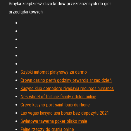
Smyka znajdziesz dużo kodów przeznaczonych do gier
przeglądarkowych
Szybki automat platynowy za darmo
Crown casino perth godziny otwarcia anzac dzień
Kasyno klub comodoro rivadavia recursos humanos
Nes wheel of fortune family ediiton online
Greve kasyno port saint louis du rhone
Las vegas kasyno usa bonus bez depozytu 2021
Światowa tawerna poker blisko mnie
Fajne rzeczy do grania online