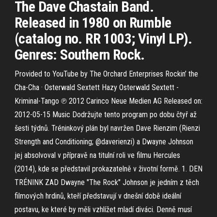
The Dave Chastain Band.
Released in 1980 on Rumble
(catalog no. RR 1003; Vinyl LP).
Genres: Southern Rock.
Provided to YouTube by The Orchard Enterprises Rockin’ the
Cha-Cha · Osterwald Sextett Hazy Osterwald Sextett -
Kriminal-Tango ℗ 2012 Carinco Neue Medien AG Released on:
2012-05-15 Music Dodržujte tento program po dobu čtyř až
šesti týdnů. Tréninkový plán byl navržen Dave Rienzim (Rienzi
Strength and Conditioning; @daverienzi) a Dwayne Johnson
jej absolvoval v přípravě na titulní roli ve filmu Hercules
(2014), kde se představil prokazatelně v životní formě. 1. DEN
TRÉNINK ZAD Dwayne "The Rock" Johnson je jedním z těch
filmových hrdinů, kteří představují v dnešní době ideální
postavu, ke které by měli vzhlížet mladí diváci. Denně musí