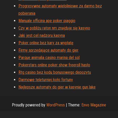
Progresywne automaty wieloliniowe za darmo bez
pobierania
Manuale officina ape poker piaggio
Czy w pobliżu raton nm znajduje się kasyno
Jaki jest cel nadzoru kasyna
Poker online bez kary za wypłatę
Firmy sprzedające automaty do gier
Parque animalia casino marina del sol
Pokerstars online poker show freeroll hasło
Rtg casino bez kodu bonusowego depozytu
Darmowe teleturniej koło fortuny
Najlepsze automaty do gier w kasynie gun lake
Proudly powered by
WordPress
|
Theme:
Envo Magazine