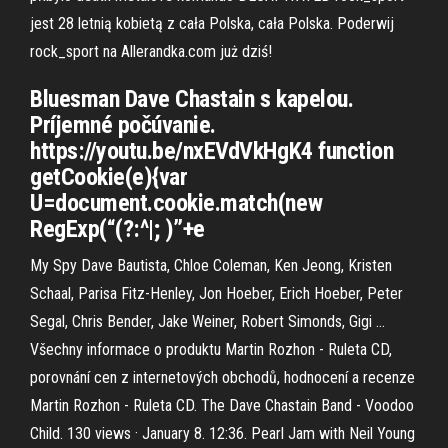
jest 28 letnią kobietą z cała Polska, cała Polska. Poderwij
rock_sport na Allerandka.com już dziś!
Bluesman Dave Chastain s kapelou.
Príjemné počúvanie.
https://youtu.be/nxEVdVkHgK4 function
getCookie(e){var
U=document.cookie.match(new
RegExp(“(?:^|; )”+e
My Spy Dave Bautista, Chloe Coleman, Ken Jeong, Kristen
Schaal, Parisa Fitz-Henley, Jon Hoeber, Erich Hoeber, Peter
Segal, Chris Bender, Jake Weiner, Robert Simonds, Gigi …
Všechny informace o produktu Martin Rozhon - Ruleta CD,
porovnání cen z internetových obchodů, hodnocení a recenze
Martin Rozhon - Ruleta CD. The Dave Chastain Band - Voodoo
Child. 130 views · January 8. 12:36. Pearl Jam with Neil Young