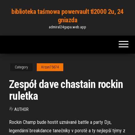
Skip
biblioteka taśmowa powervault tl2000 2u, 24
to
gniazda
the
admiral24gapa.web.app
content
Category
Krzan75674
Zespół dave chastain rockin
ruletka
By
AUTHOR
Rockin Champ bude hostit uznávané battle a party Djs,
legendární breakdance tanečníky v porotě a ty nejlepší týmy z