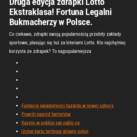
Druga edycja zdrapki Lotto
Ekstraklasa! Fortuna Legalni
Bukmacherzy w Polsce.
Co ciekawe, zdrapki swoją popularnością przebiły zakłady
sportowe, plasując się tuż za loteriami Lotto. Kto najchętniej
korzysta ze zdrapek? To najpopularniejsza
Fundacja świadomości hazardu w nowej szkocji
Powrót nagród fantomów
Kasyno w pobliżu san pablo ca
Urutan kartu tertinggi główny poker