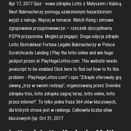
Apr 17, 2017 Quiz - nowa zdrapka Lotto z Małyszem i Kubicą.
Next Bukmacherzy pomogą uzależnionym hazardzistom
wyjść z nałogu. Więcej w temacie. Match-fixing i zimowe
zgrupowania przygotowawcze — rzecznik dyscyplinarny
PZPN przypomina. Mogłeś przegapić. Druga edycja zdrapki
Lotto Ekstraklasa! Fortuna Legalni Bukmacherzy w Polsce.
Scratchcards Landing | Play the lotto online and win huge
jackpot prizes at PlayHugeLottos.com. This website needs
javascript to be enabled Click here to find out how to fix this
problem - PlayHugeLottos.com" i opis "Zdrapki oferowały grę
zwaną „trzy w swoim rodzaju”, organizowaną przez Svenska
zdrapka triss, lotto zdrapka zagraj teraz, lotto online, lotto
przez internet". To tylko jedna fraza 564 słów kluczowych,
dla których strona jest w rankingu. Całkowita liczba słów
kluczowych (np. Oct 31, 2017