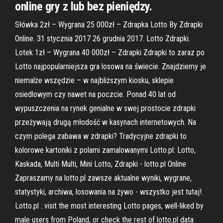
online gry z lub bez pieniędzy.
Słówka 2zł – Wygrana 25 000zł – Zdrapka Lotto By Zdrapki
Online. 31 stycznia 2017 26 grudnia 2017. Lotto Zdrapki.
Lotek 1zł – Wygrana 40 000zł – Zdrapki Zdrapki to zaraz po
Lotto najpopularniejsza gra losowa na świecie. Znajdziemy je
niemalże wszędzie – w najbliższym kiosku, sklepie
osiedlowym czy nawet na poczcie. Ponad 40 lat od
wypuszczenia na rynek genialne w swej prostocie zdrapki
przeżywają drugą młodość w kasynach internetowych. Na
czym polega zabawa w zdrapki? Tradycyjne zdrapki to
kolorowe kartoniki z polami zamalowanymi Lotto.pl: Lotto,
Kaskada, Multi Multi, Mini Lotto, Zdrapki - lotto.pl Online
Zapraszamy na lotto.pl zawsze aktualne wyniki, wygrane,
statystyki, archiwa, losowania na żywo - wszystko jest tutaj!.
Lotto.pl : visit the most interesting Lotto pages, well-liked by
male users from Poland, or check the rest of lotto.pl data