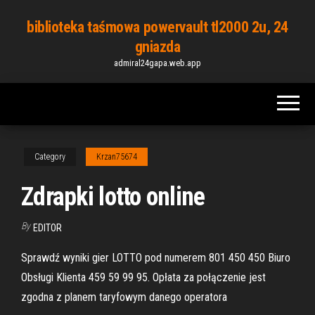
Skip
biblioteka taśmowa powervault tl2000 2u, 24
to
gniazda
the
admiral24gapa.web.app
content
Category
Krzan75674
Zdrapki lotto online
By
EDITOR
Sprawdź wyniki gier LOTTO pod numerem 801 450 450 Biuro
Obsługi Klienta 459 59 99 95. Opłata za połączenie jest
zgodna z planem taryfowym danego operatora