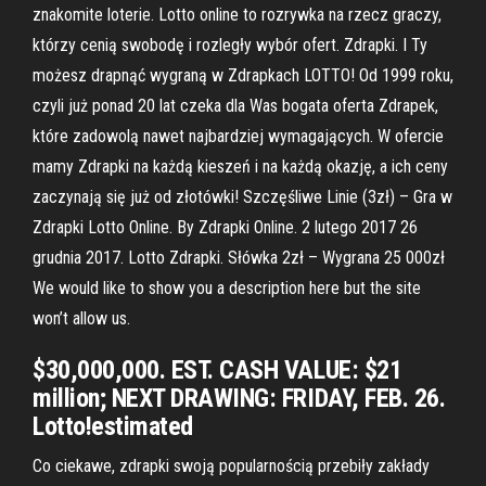
znakomite loterie. Lotto online to rozrywka na rzecz graczy,
którzy cenią swobodę i rozległy wybór ofert. Zdrapki. I Ty
możesz drapnąć wygraną w Zdrapkach LOTTO! Od 1999 roku,
czyli już ponad 20 lat czeka dla Was bogata oferta Zdrapek,
które zadowolą nawet najbardziej wymagających. W ofercie
mamy Zdrapki na każdą kieszeń i na każdą okazję, a ich ceny
zaczynają się już od złotówki! Szczęśliwe Linie (3zł) – Gra w
Zdrapki Lotto Online. By Zdrapki Online. 2 lutego 2017 26
grudnia 2017. Lotto Zdrapki. Słówka 2zł – Wygrana 25 000zł
We would like to show you a description here but the site
won’t allow us.
$30,000,000. EST. CASH VALUE: $21
million; NEXT DRAWING: FRIDAY, FEB. 26.
Lotto!estimated
Co ciekawe, zdrapki swoją popularnością przebiły zakłady