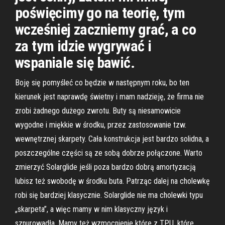
poświęcimy go na teorię, tym
wcześniej zaczniemy grać, a co
za tym idzie wygrywać i
wspaniale się bawić.
Boję się pomyśleć co będzie w następnym roku, bo ten
kierunek jest naprawdę świetny i mam nadzieję, że firma nie
zrobi żadnego dużego zwrotu. Buty są niesamowicie
wygodne i miękkie w środku, przez zastosowanie tzw.
wewnętrznej skarpety. Cała konstrukcja jest bardzo solidna, a
poszczególne części są ze sobą dobrze połączone. Warto
zmierzyć Solarglide jeśli poza bardzo dobrą amortyzacją
lubisz też swobodę w środku buta. Patrząc dalej na cholewkę
robi się bardziej klasycznie. Solarglide nie ma cholewki typu
„skarpeta”, a więc mamy w nim klasyczny język i
sznurowadła. Mamy też wzmocnienie które z TPU, które