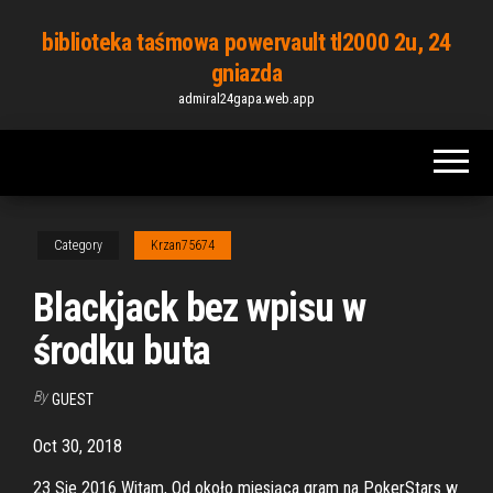
Skip
biblioteka taśmowa powervault tl2000 2u, 24
to
gniazda
the
admiral24gapa.web.app
content
Category
Krzan75674
Blackjack bez wpisu w
środku buta
By
GUEST
Oct 30, 2018
23 Sie 2016 Witam, Od około miesiąca gram na PokerStars w