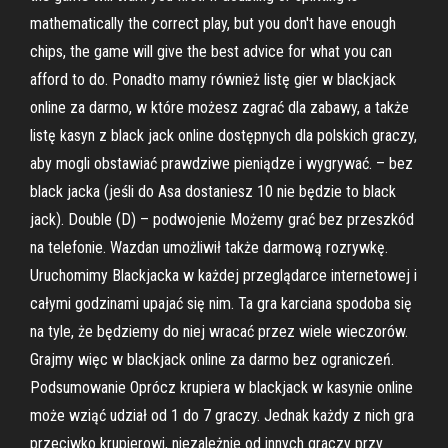
mathematically the correct play, but you don't have enough
chips, the game will give the best advice for what you can
afford to do. Ponadto mamy również listę gier w blackjack
online za darmo, w które możesz zagrać dla zabawy, a także
listę kasyn z black jack online dostępnych dla polskich graczy,
aby mogli obstawiać prawdziwe pieniądze i wygrywać. – bez
black jacka (jeśli do Asa dostaniesz 10 nie będzie to black
jack). Double (D) – podwojenie Możemy grać bez przeszkód
na telefonie. Wazdan umożliwił także darmową rozrywkę.
Uruchomimy Blackjacka w każdej przeglądarce internetowej i
całymi godzinami upajać się nim. Ta gra karciana spodoba się
na tyle, że będziemy do niej wracać przez wiele wieczorów.
Grajmy więc w blackjack online za darmo bez ograniczeń.
Podsumowanie Oprócz krupiera w blackjack w kasynie online
może wziąć udział od 1 do 7 graczy. Jednak każdy z nich gra
przeciwko krupierowi, niezależnie od innych graczy przy