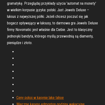
gramatykę. Przeglądaj przykłady użycia 'automat na monety'
w wielkim korpusie języka: polski. Just Jewels Deluxe –
luksus z najwyższej półki. Jeżeli chcesz poczuć się jak
bogacz opływający w luksusy, to darmowa gra Jewels Deluxe
firmy Novomatic jest właśnie dla Ciebie. Jest to klasyczny
jednoręki bandyta, którego myślą przewodnią są diamenty,
pieniądze i złoto.
Ceny pokoi w kasynie lake tahoe
Wieczne kasyno edmonton godziny wakacyjne