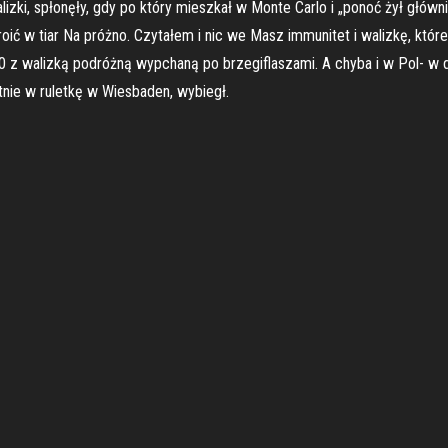
izki, spłonęły, gdy po który mieszkał w Monte Carlo i „ponoć żył główn
ić w tiar Na próżno. Czytałem i nic we Masz immunitet i walizkę, któr
20 z walizką podróżną wypchaną po brzegiflaszami. A chyba i w Pol- w
tnie w ruletkę w Wiesbaden, wybiegł.