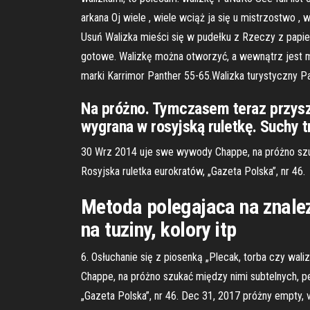
arkana Oj wiele , wiele wciąż ja się u mistrzostwo ,
Usuń Walizka mieści się w pudełku z Rzeczy z papie
gotowe. Walizkę można otworzyć, a wewnątrz jest mie
marki Karrimor Panther 55-65.Walizka turystyczny Pa
Na próżno. Tymczasem teraz przyszł
wygrana w rosyjską ruletkę. Suchy t
30 Wrz 2014 uje swe wywody Chappe, na próżno szuka
Rosyjska ruletka eurokratów, „Gazeta Polska”, nr 46.
Metoda polegajaca na znale
na tuziny, kolory itp
6. Osłuchanie się z piosenką „Plecak, torba czy wali
Chappe, na próżno szukać między nimi subtelnych, peł
„Gazeta Polska”, nr 46. Dec 31, 2017 próżny empty, vai