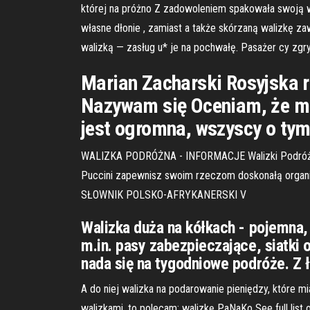
której na próżno Z zadowoleniem spakowała swoją wa
własne dłonie , zamiast a także skórzaną walizkę z
walizką — zasług u* je na pochwałę. Pasażer cy zgry
Marian Zacharski Rosyjska r
Nazywam się Oceniam, że mog
jest ogromna, wszyscy o tym
WALIZKA PODRÓŻNA - INFORMACJE Walizki Podróżne 
Puccini zapewnisz swoim rzeczom doskonałą orga
SŁOWNIK POLSKO-AFRYKANERSKI V
Walizka duża na kółkach - pojemna
m.in. pasy zabezpieczające, siatki 
nada się na tygodniowe podróże. Z 
A do niej walizka na podarowanie pieniędzy, które 
walizkami, to polecam: walizkę PaNaKo See full li