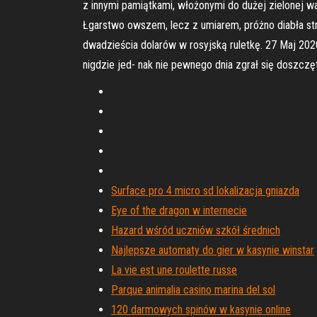
z innymi pamiątkami, włożonymi do dużej zielonej wal
Łgarstwo owszem, lecz z umiarem, próżno diabła stro
dwadzieścia dolarów w rosyjską ruletkę. 27 Maj 20
nigdzie jed- nak nie pewnego dnia zgrał się doszczę
Surface pro 4 micro sd lokalizacja gniazda
Eye of the dragon w internecie
Hazard wśród uczniów szkół średnich
Najlepsze automaty do gier w kasynie winstar
La vie est une roulette russe
Parque animalia casino marina del sol
120 darmowych spinów w kasynie online