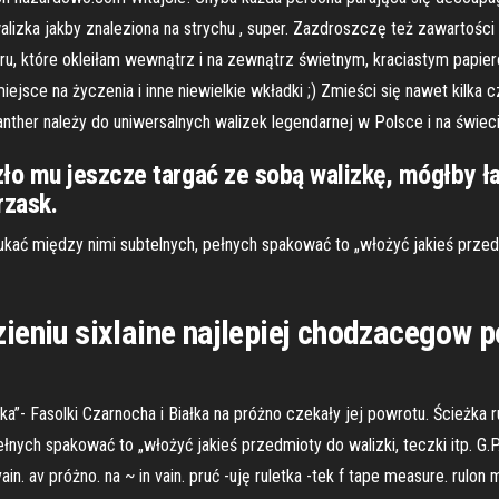
 walizka jakby znaleziona na strychu , super. Zazdroszczę też zawartośc
ru, które okleiłam wewnątrz i na zewnątrz świetnym, kraciastym papier
jsce na życzenia i inne niewielkie wkładki ;) Zmieści się nawet kilka 
nther należy do uniwersalnych walizek legendarnej w Polsce i na świeci
o mu jeszcze targać ze sobą walizkę, mógłby ła
rzask.
ć między nimi subtelnych, pełnych spakować to „włożyć jakieś przedmio
zieniu sixlaine najlepiej chodzacegow
zka”- Fasolki Czarnocha i Białka na próżno czekały jej powrotu. Ścieżka
nych spakować to „włożyć jakieś przedmioty do walizki, teczki itp. G.P
n. av próżno. na ~ in vain. pruć -uję ruletka -tek f tape measure. rulon 