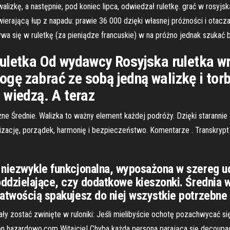
lizkę, a następnie, pod koniec lipca, odwiedzał ruletkę. grać w rosyj
awierającą łup z napadu: prawie 36 000 dzięki własnej próżności i otac
wa się w ruletkę (za pieniądze francuskie) w na próżno jednak szukać 
uletka Od wydawcy Rosyjska ruletka wr
ę zabrać ze sobą jedną walizkę i tor
 wiedzą. A teraz
Średnie. Walizka to ważny element każdej podróży. Dzięki staranni
nizację, porządek, harmonię i bezpieczeństwo. Komentarze . Tran
, niezwykle funkcjonalna, wyposażona w szereg 
oddzielające, czy dodatkowe kieszonki. Średnia w
łatwością spakujesz do niej wszystkie potrzebne 
miały zostać zwinięte w ruloniki: Jeśli mielibyście ochotę pozachwyca
st on hazardowo.com Witajcie! Chyba każda persona parająca się decou