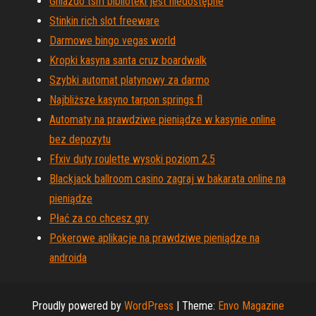
Gniazdo tsm biblioteki jest niedostępne
Stinkin rich slot freeware
Darmowe bingo vegas world
Kropki kasyna santa cruz boardwalk
Szybki automat platynowy za darmo
Najbliższe kasyno tarpon springs fl
Automaty na prawdziwe pieniądze w kasynie online
bez depozytu
Ffxiv duty roulette wysoki poziom 2.5
Blackjack ballroom casino zagraj w bakarata online na
pieniądze
Płać za co chcesz gry
Pokerowe aplikacje na prawdziwe pieniądze na
androida
Proudly powered by
WordPress
|
Theme:
Envo Magazine