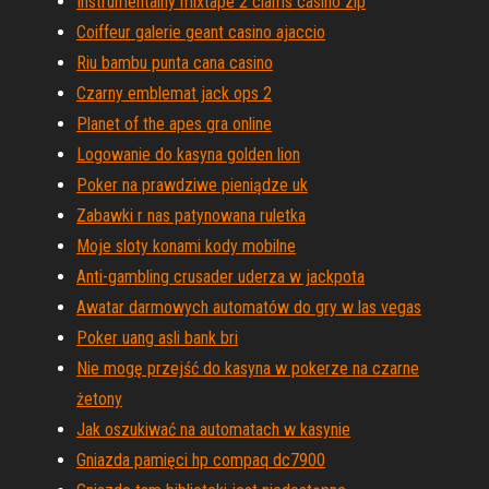
Instrumentalny mixtape 2 clams casino zip
Coiffeur galerie geant casino ajaccio
Riu bambu punta cana casino
Czarny emblemat jack ops 2
Planet of the apes gra online
Logowanie do kasyna golden lion
Poker na prawdziwe pieniądze uk
Zabawki r nas patynowana ruletka
Moje sloty konami kody mobilne
Anti-gambling crusader uderza w jackpota
Awatar darmowych automatów do gry w las vegas
Poker uang asli bank bri
Nie mogę przejść do kasyna w pokerze na czarne
żetony
Jak oszukiwać na automatach w kasynie
Gniazda pamięci hp compaq dc7900