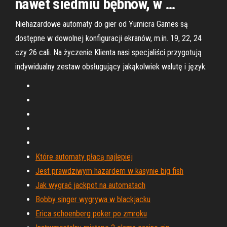
nawet siedmiu bębnów, w …
Niehazardowe automaty do gier od Yumicra Games są
dostępne w dowolnej konfiguracji ekranów, m.in. 19, 22, 24
czy 26 cali. Na życzenie Klienta nasi specjaliści przygotują
indywidualny zestaw obsługujący jakąkolwiek walutę i język.
Które automaty płacą najlepiej
Jest prawdziwym hazardem w kasynie big fish
Jak wygrać jackpot na automatach
Bobby singer wygrywa w blackjacku
Erica schoenberg poker po zmroku