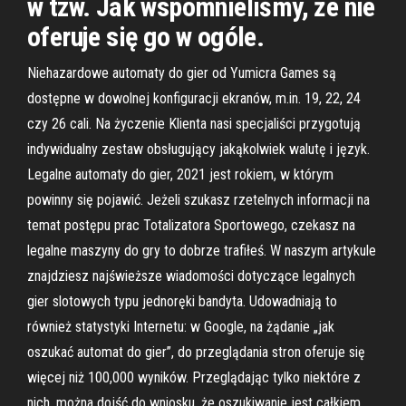
w tzw. Jak wspomnieliśmy, że nie
oferuje się go w ogóle.
Niehazardowe automaty do gier od Yumicra Games są
dostępne w dowolnej konfiguracji ekranów, m.in. 19, 22, 24
czy 26 cali. Na życzenie Klienta nasi specjaliści przygotują
indywidualny zestaw obsługujący jakąkolwiek walutę i język.
Legalne automaty do gier, 2021 jest rokiem, w którym
powinny się pojawić. Jeżeli szukasz rzetelnych informacji na
temat postępu prac Totalizatora Sportowego, czekasz na
legalne maszyny do gry to dobrze trafiłeś. W naszym artykule
znajdziesz najświeższe wiadomości dotyczące legalnych
gier slotowych typu jednoręki bandyta. Udowadniają to
również statystyki Internetu: w Google, na żądanie „jak
oszukać automat do gier”, do przeglądania stron oferuje się
więcej niż 100,000 wyników. Przeglądając tylko niektóre z
nich, można dojść do wniosku, że oszukiwanie jest całkiem