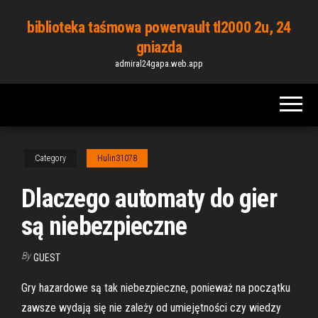
Skip
biblioteka taśmowa powervault tl2000 2u, 24
to
gniazda
the
admiral24gapa.web.app
content
Category
Hulin31078
Dlaczego automaty do gier
są niebezpieczne
By
GUEST
Gry hazardowe są tak niebezpieczne, ponieważ na początku
zawsze wydają się nie zależy od umiejętności czy wiedzy